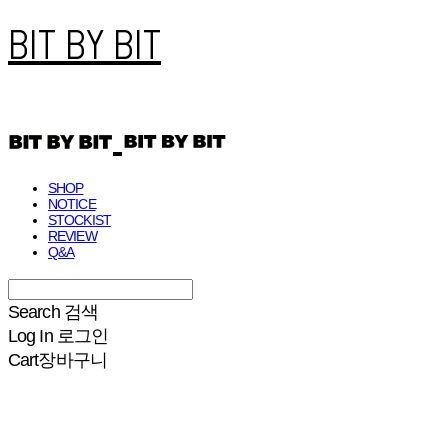
BIT BY BIT
SHOP
NOTICE
STOCKIST
REVIEW
Q&A
Search
검색
Log In
로그인
Cart
장바구니