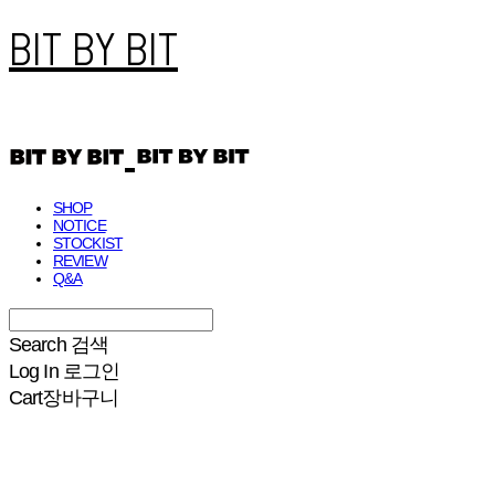
BIT BY BIT
SHOP
NOTICE
STOCKIST
REVIEW
Q&A
Search
검색
Log In
로그인
Cart
장바구니