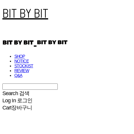
BIT BY BIT
SHOP
NOTICE
STOCKIST
REVIEW
Q&A
Search
검색
Log In
로그인
Cart
장바구니