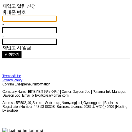
재입고 알림 신청
휴대폰 번호
-
-
재입고 시 알림
신청하기
Terms of Use
Privacy Policy
Confirm Entrepreneur Information
Company Name: BIT BY BIT (빗바이빗) | Owner: Dayeon Joo | Personal Info Manager:
Dayeon Joo | Email: bitbybitkorea@gmail.com
Address: 5F 502, 49, Sure-ro, Wabu-eup, Namyangju-si, Gyeonggi-do | Business
Registration Number:
448-53-00358
| Business License:
2025-와부조안-0406
| Hosting
by sixshop