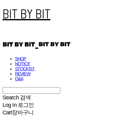
BIT BY BIT
SHOP
NOTICE
STOCKIST
REVIEW
Q&A
Search
검색
Log In
로그인
Cart
장바구니