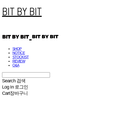
BIT BY BIT
SHOP
NOTICE
STOCKIST
REVIEW
Q&A
Search
검색
Log In
로그인
Cart
장바구니