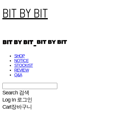
BIT BY BIT
SHOP
NOTICE
STOCKIST
REVIEW
Q&A
Search
검색
Log In
로그인
Cart
장바구니