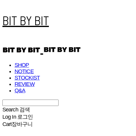
BIT BY BIT
SHOP
NOTICE
STOCKIST
REVIEW
Q&A
Search
검색
Log In
로그인
Cart
장바구니