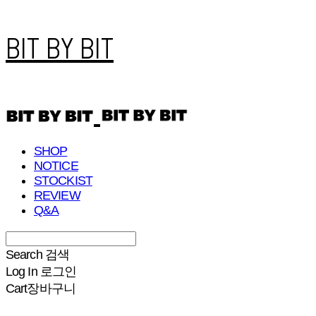
BIT BY BIT
SHOP
NOTICE
STOCKIST
REVIEW
Q&A
Search
검색
Log In
로그인
Cart
장바구니