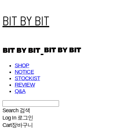
BIT BY BIT
SHOP
NOTICE
STOCKIST
REVIEW
Q&A
Search
검색
Log In
로그인
Cart
장바구니