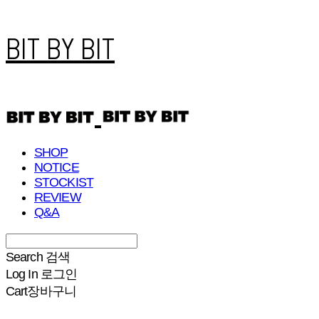
BIT BY BIT
SHOP
NOTICE
STOCKIST
REVIEW
Q&A
Search
검색
Log In
로그인
Cart
장바구니